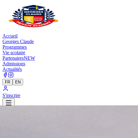
Accueil
Georges Claude
Programmes
Vie scolaire
Partenaires
NEW
Admissions
Actualités
FR
EN
S'inscrire